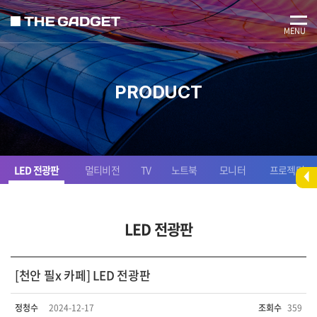
MENU
PRODUCT
LED 전광판
멀티비전
TV
노트북
모니터
프로젝터
LED 전광판
[천안 필x 카페] LED 전광판
정청수
2024-12-17
조회수
359