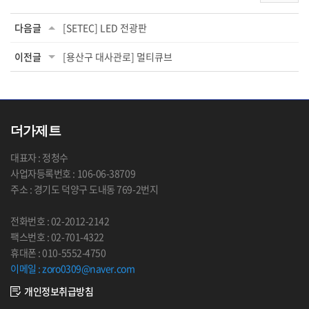
다음글
[SETEC] LED 전광판
이전글
[용산구 대사관로] 멀티큐브
더가제트
대표자 : 정청수
사업자등록번호 : 106-06-38709
주소 : 경기도 덕양구 도내동 769-2번지
전화번호 : 02-2012-2142
팩스번호 : 02-701-4322
휴대폰 : 010-5552-4750
이메일 : zoro0309@naver.com
개인정보취급방침