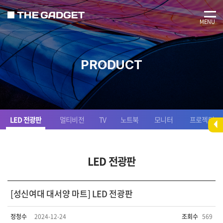
MENU
PRODUCT
LED 전광판
멀티비전
TV
노트북
모니터
프로젝터
LED 전광판
[성신여대 대서양 마트] LED 전광판
정청수
2024-12-24
조회수
569