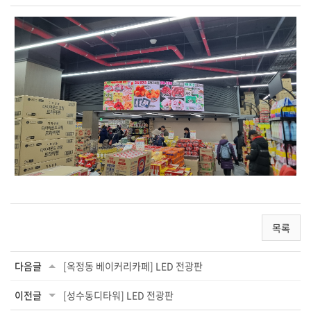
목록
다음글
[옥정동 베이커리카페] LED 전광판
이전글
[성수동디타워] LED 전광판