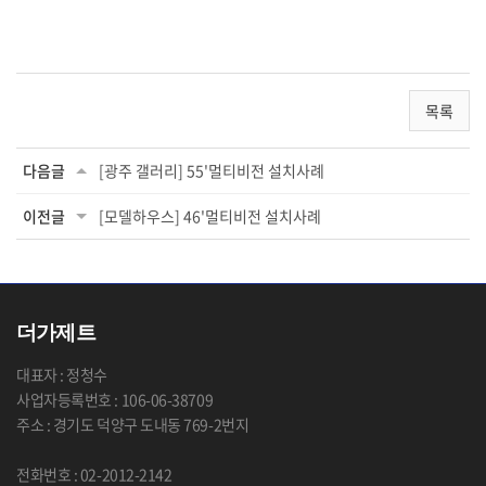
목록
다음글
[광주 갤러리] 55'멀티비전 설치사례
이전글
[모델하우스] 46'멀티비전 설치사례
더가제트
대표자 : 정청수
사업자등록번호 : 106-06-38709
주소 : 경기도 덕양구 도내동 769-2번지
전화번호 : 02-2012-2142