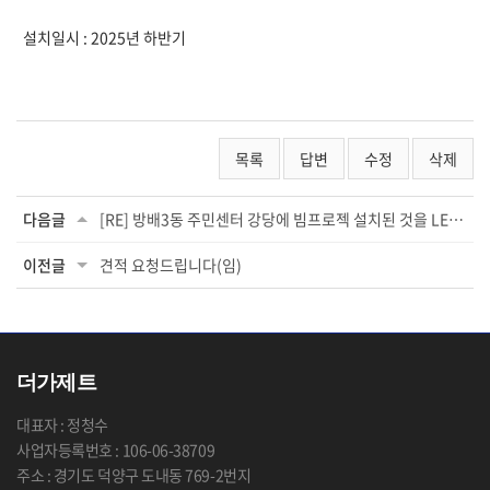
설치일시 : 2025년 하반기
목록
답변
수정
삭제
다음글
[RE] 방배3동 주민센터 강당에 빔프로젝 설치된 것을 LED패널로 교체시 견적금액 문의...
이전글
견적 요청드립니다(임)
더가제트
대표자 : 정청수
사업자등록번호 : 106-06-38709
주소 : 경기도 덕양구 도내동 769-2번지