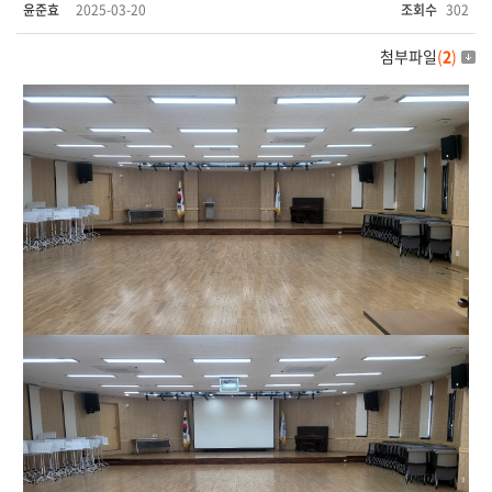
윤준효
2025-03-20
조회수
302
첨부파일
(
2
)